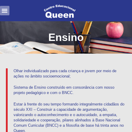
Ir
Menu
para
Matrículas 2026
Horário Integral
Trabalhe Conosco
o
conteúdo
Ensino
Olhar individualizado para cada criança e jovem por meio de
ações no âmbito socioemocional;
Sistema de Ensino construído em consonância com nosso
projeto pedagógico e com o BNCC.
Estar à frente do seu tempo formando integralmente cidadãos do
século XXI – Construir a capacidade de argumentação,
valorizando o autoconhecimento e o autocuidado, a empatia,
solidariedade e cooperação, pilares alinhados à Base Nacional
Comum Curricular (BNCC) e a filosofia de base há trinta anos no
Queen.