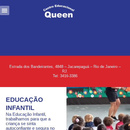
Ir
Menu
para
Matrículas 2026
Horário Integral
Trabalhe Conosco
o
conteúdo
Estrada dos Bandeirantes, 4848 – Jacarepaguá – Rio de Janeiro –
RJ.
Tel: 3416-3386
EDUCAÇÃO
INFANTIL
Na Educação Infantil,
trabalhamos para que a
criança se sinta
autoconfiante e segura no