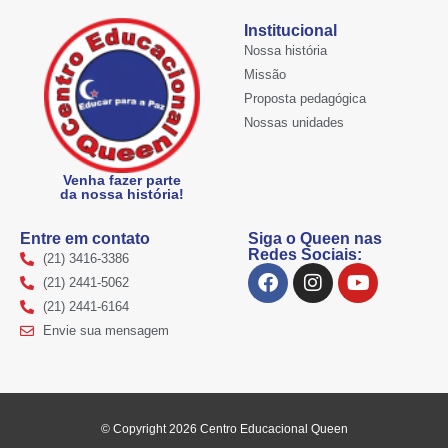
Institucional
Nossa história
Missão
Proposta pedagógica
Nossas unidades
Venha fazer parte
da nossa história!
Entre em contato
Siga o Queen nas
Redes Sociais:
(21) 3416-3386
F
I
Y
(21) 2441-5062
a
n
o
(21) 2441-6164
c
s
u
e
t
t
Envie sua mensagem
b
a
u
o
g
b
o
r
e
k
a
m
© Copyright 2026 Centro Educacional Queen